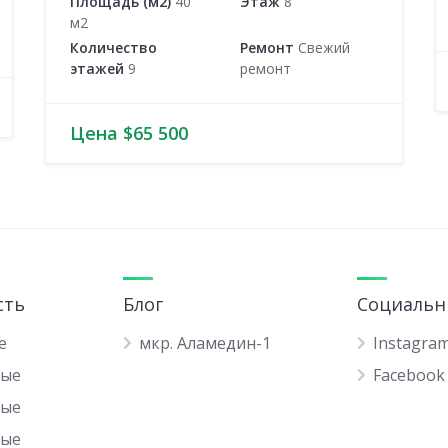
Площадь (м2)
40
Этаж
8
м2
Количество
Ремонт
Свежий
этажей
9
ремонт
Цена $65 500
сть
Блог
Социальн
е
мкр. Аламедин-1
Instagra
ные
Facebook
ные
ные