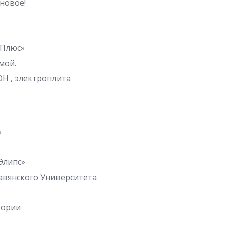
новое!
 Плюс»
мой.
Н , электроплита
»
Элипс»
авянского Университета
тории